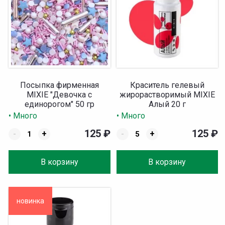
Посыпка фирменная
Краситель гелевый
MIXIE "Девочка с
жирорастворимый MIXIE
единорогом" 50 гр
Алый 20 г
• Много
• Много
125
₽
125
₽
-
+
-
+
В корзину
В корзину
новинка