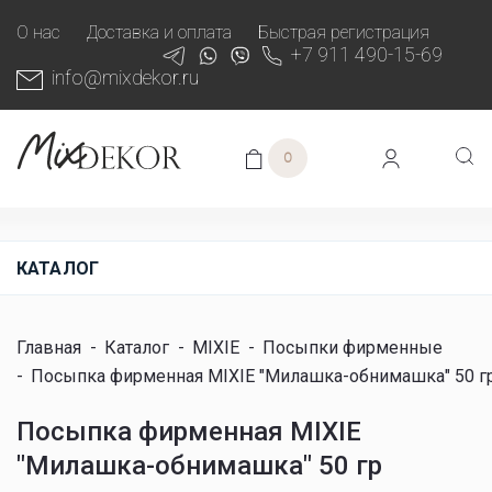
О нас
Доставка и оплата
Быстрая регистрация
+7 911 490-15-69
info@mixdekor.ru
0
КАТАЛОГ
Главная
-
Каталог
-
MIXIE
-
Посыпки фирменные
-
Посыпка фирменная MIXIE "Милашка-обнимашка" 50 г
Посыпка фирменная MIXIE
"Милашка-обнимашка" 50 гр