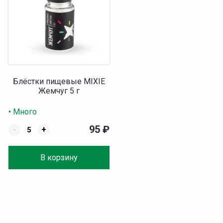
Блёстки пищевые MIXIE
Жемчуг 5 г
• Много
95
₽
-
+
В корзину