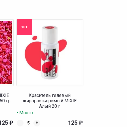
хит
IXIE
Краситель гелевый
50 гр
жирорастворимый MIXIE
Алый 20 г
• Много
125
₽
125
₽
-
+