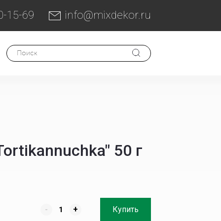
0-15-69
info@mixdekor.ru
rtikannuchka" 50 г
-
+
Купить