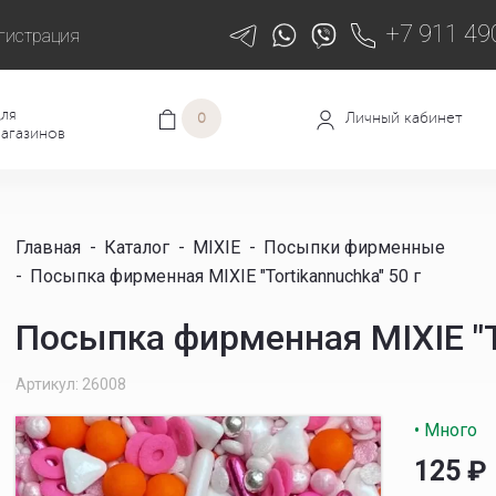
+7 911 49
гистрация
ля
Личный кабинет
0
агазинов
Главная
-
Каталог
-
MIXIE
-
Посыпки фирменные
-
Посыпка фирменная MIXIE "Tortikannuchka" 50 г
Посыпка фирменная MIXIE "To
Артикул: 26008
• Много
125
₽