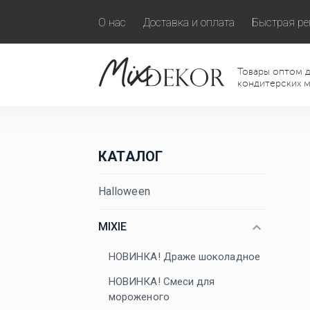
О нас
Доставка и оплата
Быстрая ре
Товары оптом д
кондитерских м
КАТАЛОГ
Halloween
MIXIE
НОВИНКА! Драже шоколадное
НОВИНКА! Смеси для
мороженого