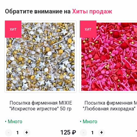
Обратите внимание на
Хиты продаж
хит
хит
Посыпка фирменная MIXIE
Посыпка фирменная M
"Искристое игристое" 50 гр
"Любовная лихорадка" 
• Много
• Много
125
₽
-
+
-
+