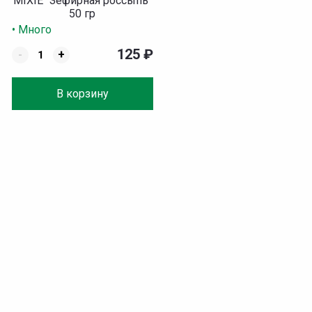
MIXIE "Зефирная россыпь"
50 гр
• Много
125
₽
-
+
В корзину