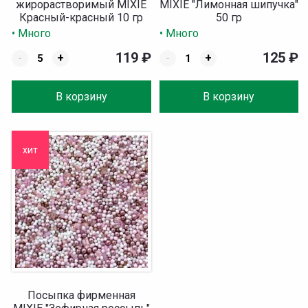
жирорастворимый MIXIE
MIXIE "Лимонная шипучка"
Красный-красный 10 гр
50 гр
• Много
• Много
119
₽
125
₽
-
+
-
+
В корзину
В корзину
хит
Посыпка фирменная