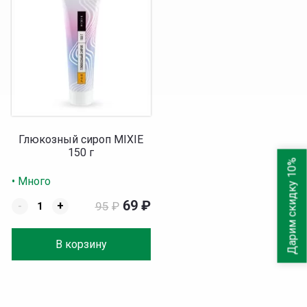
Глюкозный сироп MIXIE
150 г
Дарим скидку 10%
• Много
69
₽
-
+
95
₽
В корзину