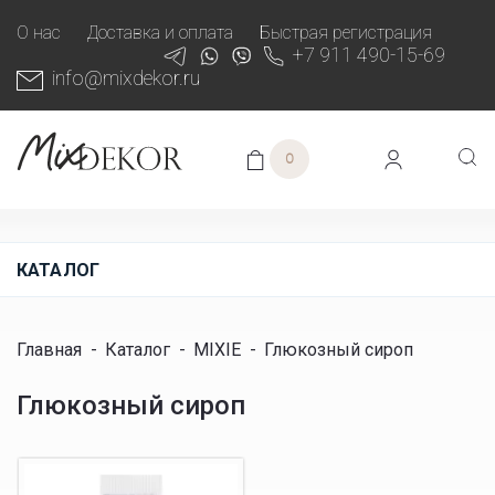
О нас
Доставка и оплата
Быстрая регистрация
+7 911 490-15-69
info@mixdekor.ru
0
КАТАЛОГ
Главная
-
Каталог
-
MIXIE
-
Глюкозный сироп
Глюкозный сироп