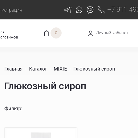
+7 911 49
гистрация
ля
Личный кабинет
0
агазинов
Главная
-
Каталог
-
MIXIE
-
Глюкозный сироп
Глюкозный сироп
Фильтр
: