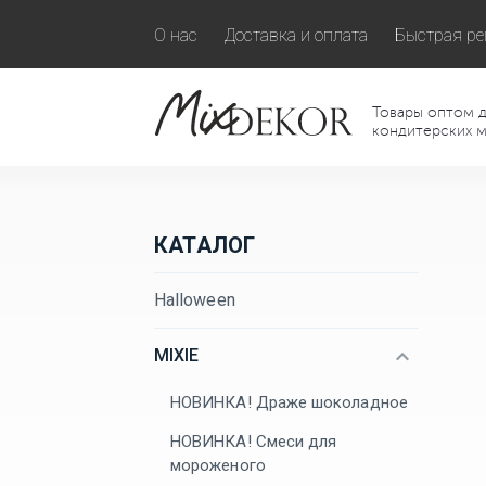
О нас
Доставка и оплата
Быстрая ре
Товары оптом д
кондитерских м
КАТАЛОГ
Halloween
MIXIE
НОВИНКА! Драже шоколадное
НОВИНКА! Смеси для
мороженого