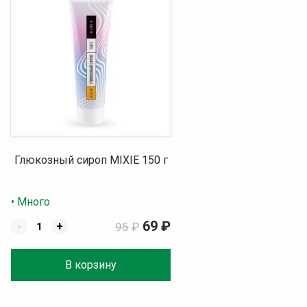
Глюкозный сироп MIXIE 150 г
• Много
69
₽
-
+
95
₽
В корзину