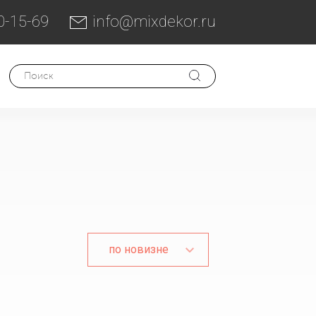
0-15-69
info@mixdekor.ru
по новизне