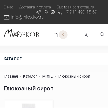
О нас
Доставка и оплата
Быстрая регистрация
+7 911 490-15-69
info@mixdekor.ru
0
КАТАЛОГ
Главная
-
Каталог
-
MIXIE
-
Глюкозный сироп
Глюкозный сироп