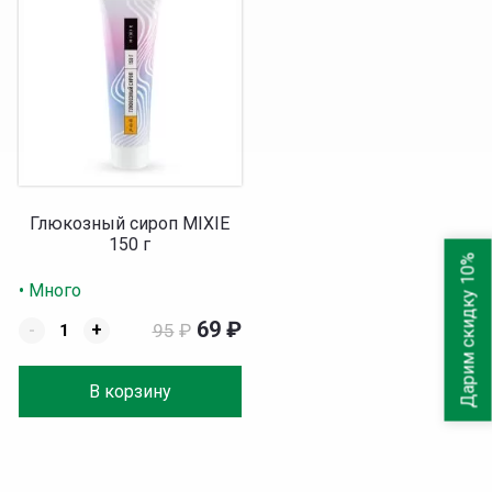
Глюкозный сироп MIXIE
150 г
Дарим скидку 10%
• Много
69
₽
-
+
95
₽
В корзину