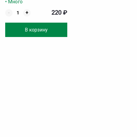
• Много
220
₽
-
+
В корзину