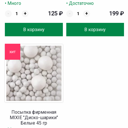
• Много
• Достаточно
125
₽
199
₽
-
+
-
+
В корзину
В корзину
хит
Посыпка фирменная
MIXIE "Диско-шарики"
Белые 45 гр