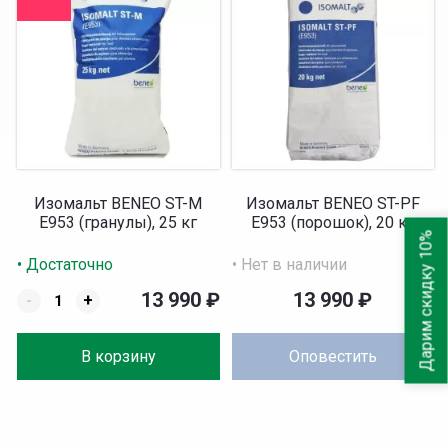
Изомальт BENEO ST-M
Изомальт BENEO ST-PF
Е953 (гранулы), 25 кг
Е953 (порошок), 20 кг
Дарим скидку 10%
• Достаточно
• Нет в наличии
13 990
₽
13 990
₽
-
+
В корзину
Оповестить