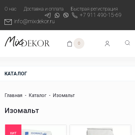
О нас
Доставка и оплата
Быстрая регистрация
+7 911 490-15-69
info@mixdekor.ru
0
КАТАЛОГ
Главная
-
Каталог
-
Изомальт
Изомальт
хит