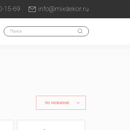
0-15-69
info@mixdekor.ru
по новизне