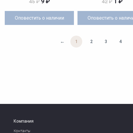
9
₽
1
₽
45
₽
42
₽
Оповестить
о наличии
Оповестить
о налич
←
1
2
3
4
Компания
Контакты