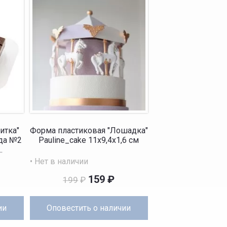
итка"
Форма пластиковая "Лошадка"
да №2
Pauline_cake 11х9,4х1,6 см
.
• Нет в наличии
159
₽
199
₽
ии
Оповестить
о наличии