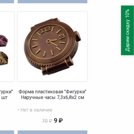
Дарим скидку 10%
гурки"
Форма пластиковая "Фигурки"
6 шт
Наручные часы 7,3х6,8х2 см
• Нет в наличии
9
₽
70
₽