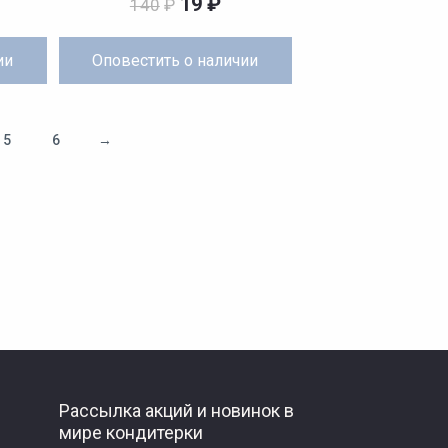
19
₽
140
₽
ии
Оповестить
о наличии
5
6
→
Рассылка акций и новинок в
мире кондитерки