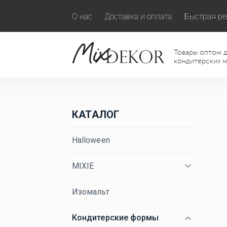
О нас
Доставка и оплата
Быстрая ре
Товары оптом д
кондитерских м
КАТАЛОГ
Halloween
MIXIE
Изомальт
Кондитерские формы