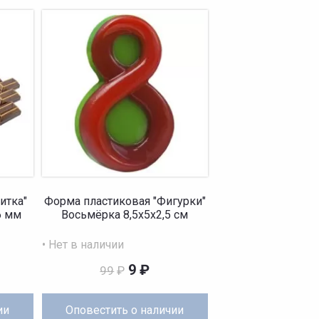
итка"
Форма пластиковая "Фигурки"
6 мм
Восьмёрка 8,5х5х2,5 см
• Нет в наличии
9
₽
99
₽
ии
Оповестить
о наличии