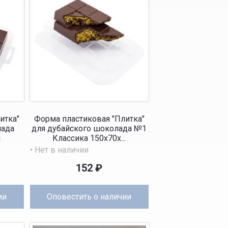
итка"
Форма пластиковая "Плитка"
лада
для дубайского шоколада №1
м
Классика 150x70x...
• Нет в наличии
152
₽
ии
Оповестить
о наличии