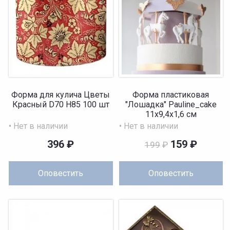
Форма для кулича Цветы
Форма пластиковая
Красный D70 H85 100 шт
"Лошадка" Pauline_cake
11х9,4х1,6 см
• Нет в наличии
• Нет в наличии
396
₽
159
₽
199
₽
Оповестить
Оповестить