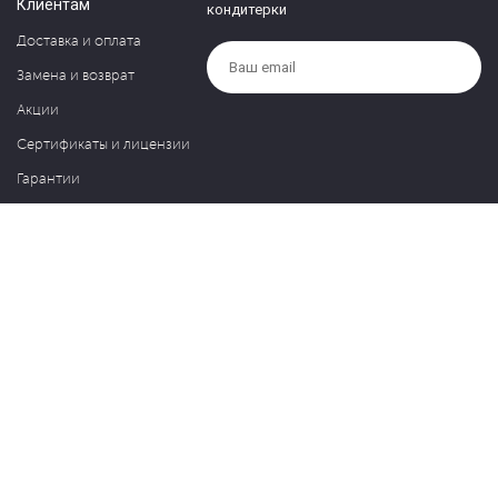
Клиентам
кондитерки
Доставка и оплата
Замена и возврат
Акции
Сертификаты и лицензии
Гарантии
Компания
Контакты
О нас
Частые вопросы
Политика обработки персональных данных
Блог
127030, Москва, ул. Новослободская, д. 20