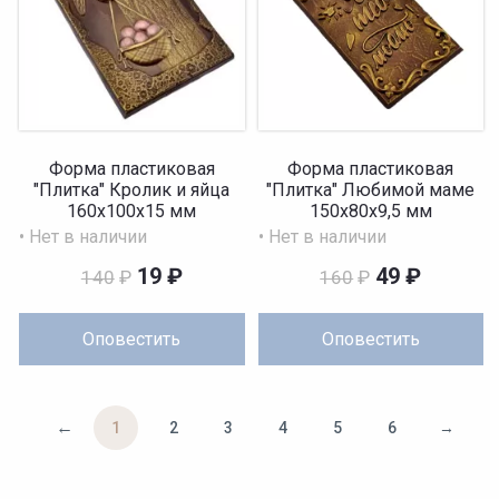
Форма пластиковая
Форма пластиковая
"Плитка" Кролик и яйца
"Плитка" Любимой маме
160х100х15 мм
150х80х9,5 мм
• Нет в наличии
• Нет в наличии
19
₽
49
₽
140
₽
160
₽
Оповестить
Оповестить
←
1
2
3
4
5
6
→