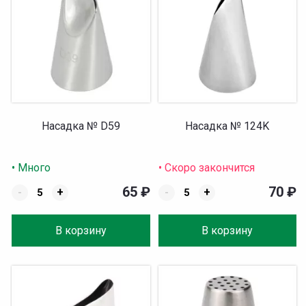
Насадка № D59
Насадка № 124K
• Много
• Скоро закончится
65
₽
70
₽
-
+
-
+
В корзину
В корзину