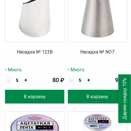
Насадка № 123B
Насадка № NO7
• Много
• Много
80
₽
90
₽
-
+
-
+
Дарим скидку 10%
В корзину
В корзину