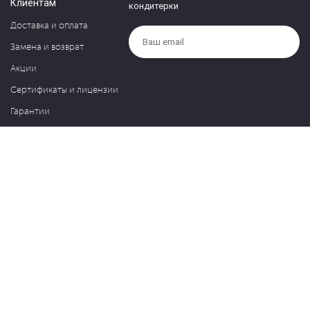
Клиентам
кондитерки
Доставка и оплата
Замена и возврат
Акции
Сертификаты и лицензии
Гарантии
Компания
Контакты
О нас
Частые вопросы
Политика обработки персональных данных
Блог
127030, Москва, ул. Новослободская, д. 20