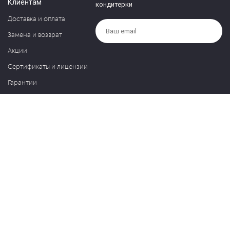
Клиентам
кондитерки
Доставка и оплата
Замена и возврат
Акции
Сертификаты и лицензии
Гарантии
Компания
Контакты
О нас
Частые вопросы
Политика обработки персональных данных
Блог
127030, Москва, ул. Новослободская, д. 20