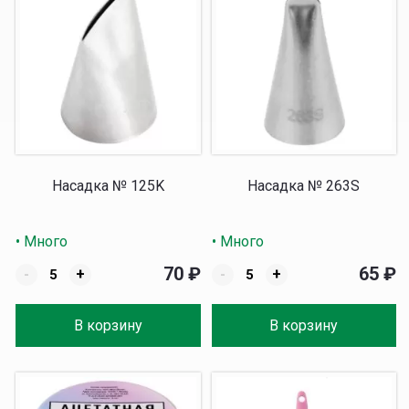
Насадка № 125K
Насадка № 263S
• Много
• Много
70
₽
65
₽
-
+
-
+
В корзину
В корзину