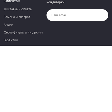
Клиентам
кондитерки
Доставка и оплата
Замена и возврат
Акции
Сертификаты и лицензии
Гарантии
Компания
Контакты
О нас
Частые вопросы
Политика обработки персональных данных
Блог
127030, Москва, ул. Новослободская, д. 20