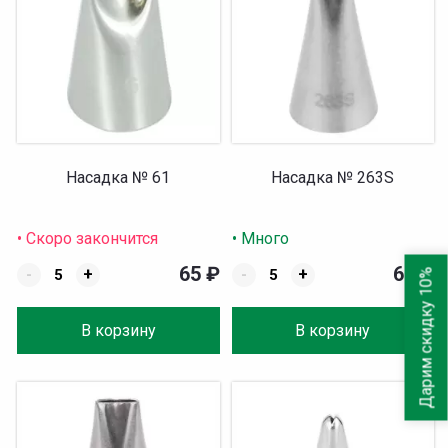
Насадка № 61
Насадка № 263S
• Скоро закончится
• Много
65
₽
65
₽
-
+
-
+
Дарим скидку 10%
В корзину
В корзину