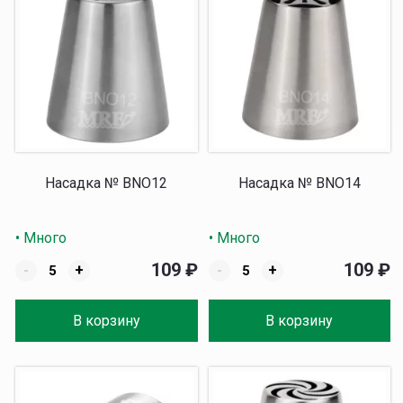
Насадка № BNO12
Насадка № BNO14
• Много
• Много
109
₽
109
₽
-
+
-
+
В корзину
В корзину