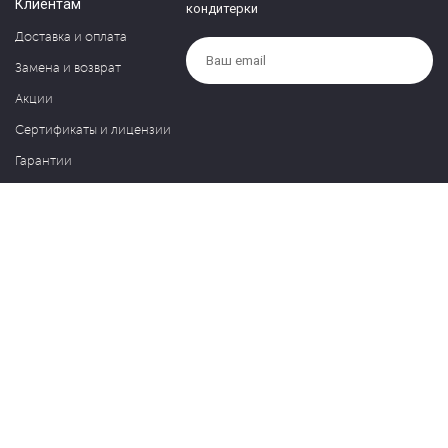
Клиентам
кондитерки
Доставка и оплата
Замена и возврат
Акции
Сертификаты и лицензии
Гарантии
Компания
Контакты
О нас
Частые вопросы
Политика обработки персональных данных
Блог
127030, Москва, ул. Новослободская, д. 20