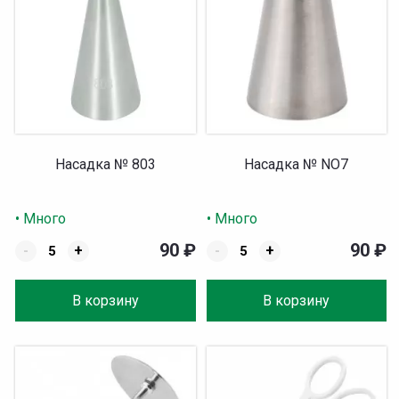
Насадка № 803
Насадка № NO7
• Много
• Много
90
₽
90
₽
-
+
-
+
В корзину
В корзину