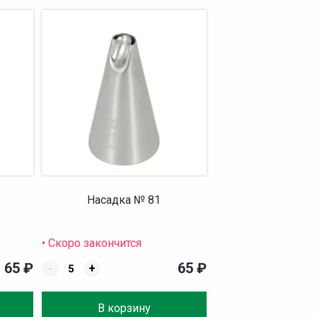
Насадка № 81
• Скоро закончится
65
₽
65
₽
-
+
В корзину