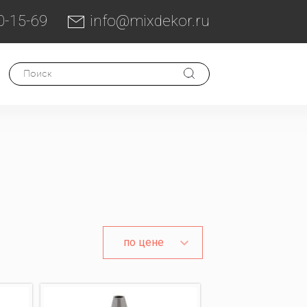
0-15-69
info@mixdekor.ru
по цене