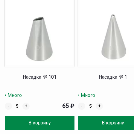
Насадка № 101
Насадка № 1
• Много
• Много
65
₽
-
+
-
+
В корзину
В корзину