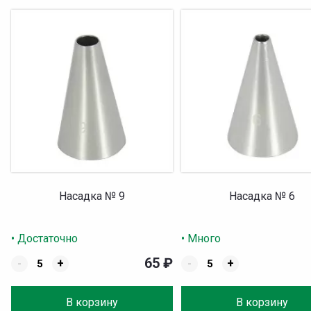
Насадка № 9
Насадка № 6
• Достаточно
• Много
65
₽
-
+
-
+
В корзину
В корзину