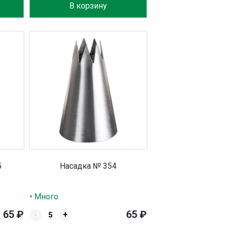
В корзину
5
Насадка № 354
• Много
65
₽
65
₽
-
+