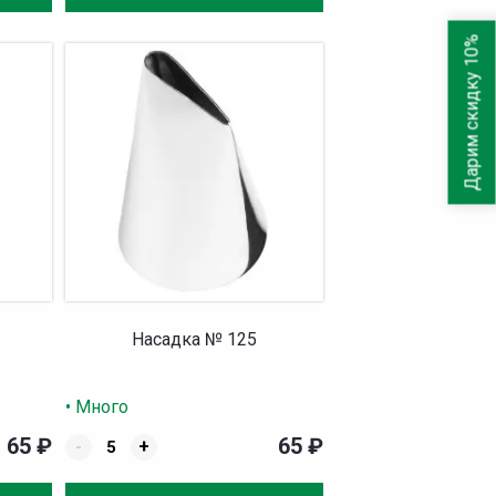
Дарим скидку 10%
Насадка № 125
• Много
65
₽
65
₽
-
+