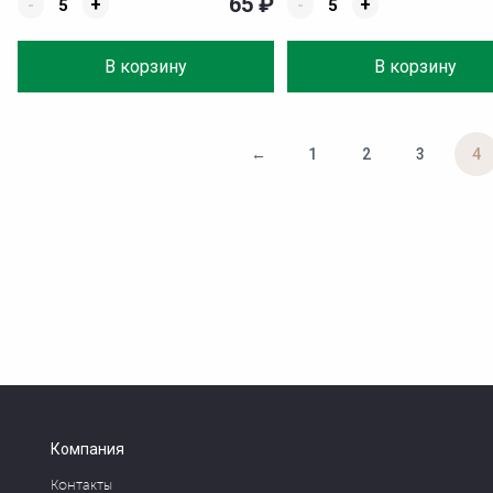
65
₽
-
+
-
+
В корзину
В корзину
←
1
2
3
4
Компания
Контакты