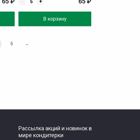
65
₽
65
₽
-
+
В корзину
5
→
Рассылка акций и новинок в
мире кондитерки