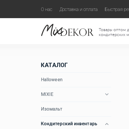
О нас
Доставка и оплата
Быстрая ре
Товары оптом д
кондитерских м
КАТАЛОГ
Halloween
MIXIE
Изомальт
Кондитерский инвентарь