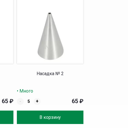
Насадка № 2
• Много
65
₽
65
₽
-
+
В корзину