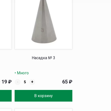
Насадка № 3
• Много
19
₽
65
₽
₽
-
+
В корзину