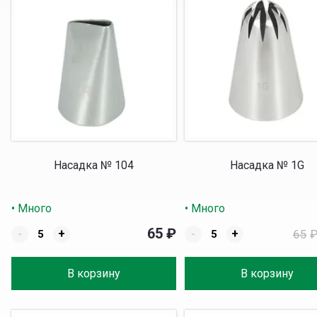
Насадка № 104
Насадка № 1G
• Много
• Много
65
₽
-
+
-
+
65
В корзину
В корзину