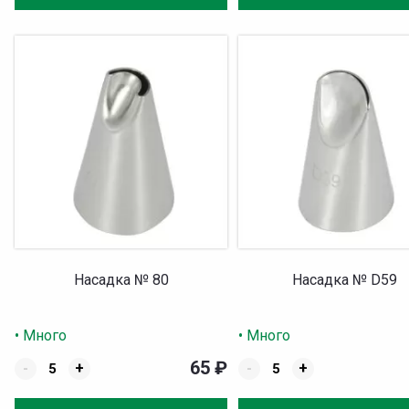
Насадка № 80
Насадка № D59
• Много
• Много
65
₽
-
+
-
+