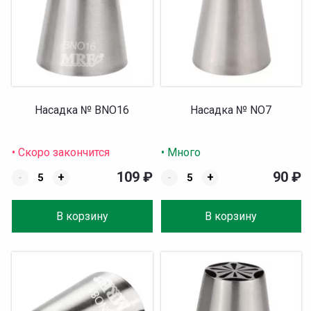
Насадка № BNO16
Насадка № NO7
• Скоро закончится
• Много
109
₽
90
₽
-
+
-
+
В корзину
В корзину