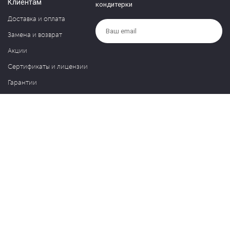
Клиентам
кондитерки
Доставка и оплата
Замена и возврат
Акции
Сертификаты и лицензии
Гарантии
Компания
Контакты
О нас
Частые вопросы
Политика обработки персональных данных
Блог
127030, Москва, ул. Новослободская, д. 20