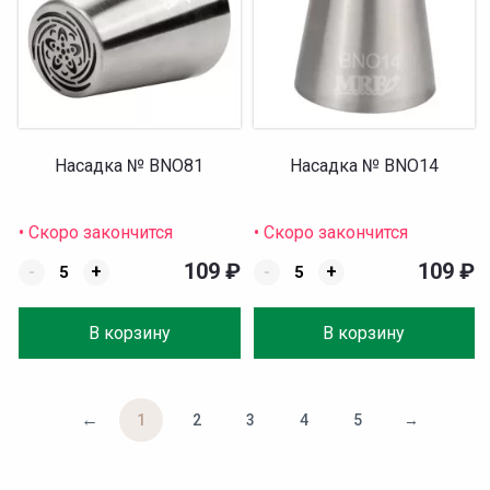
Насадка № BNO81
Насадка № BNO14
• Скоро закончится
• Скоро закончится
109
₽
109
₽
-
+
-
+
В корзину
В корзину
←
1
2
3
4
5
→