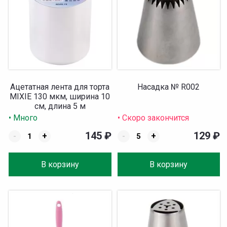
Ацетатная лента для торта
Насадка № R002
MIXIE 130 мкм, ширина 10
см, длина 5 м
• Много
• Скоро закончится
145
₽
129
₽
-
+
-
+
В корзину
В корзину