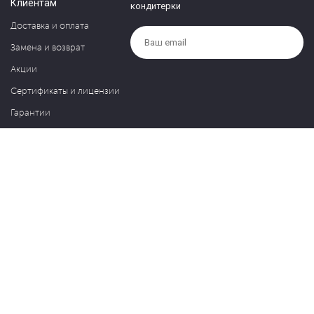
Клиентам
кондитерки
Доставка и оплата
Замена и возврат
Акции
Сертификаты и лицензии
Гарантии
Компания
Контакты
О нас
Частые вопросы
Политика обработки персональных данных
Блог
127030, Москва, ул. Новослободская, д. 20