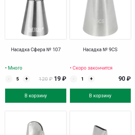
Насадка Сфера № 107
Насадка № 9CS
• Много
• Скоро закончится
19
₽
90
₽
-
+
120
₽
-
+
В корзину
В корзину