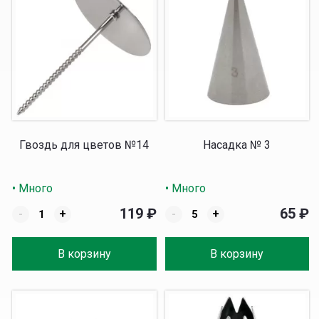
Гвоздь для цветов №14
Насадка № 3
• Много
• Много
119
₽
65
₽
-
+
-
+
В корзину
В корзину