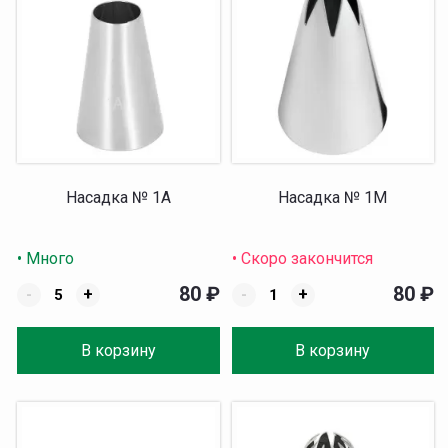
Насадка № 1A
Насадка № 1M
• Много
• Скоро закончится
80
₽
80
₽
-
+
-
+
В корзину
В корзину