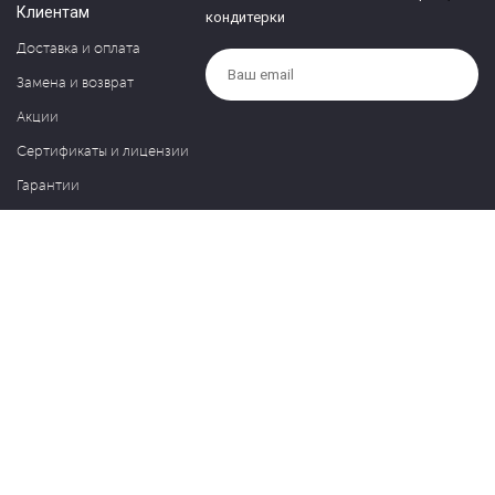
Клиентам
кондитерки
Доставка и оплата
Замена и возврат
Акции
Сертификаты и лицензии
Гарантии
Компания
Контакты
О нас
Частые вопросы
Политика обработки персональных данных
Блог
127030, Москва, ул. Новослободская, д. 20