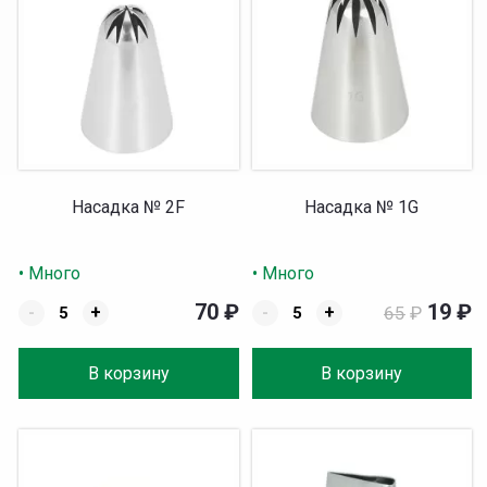
Насадка № 2F
Насадка № 1G
• Много
• Много
70
₽
19
₽
-
+
-
+
65
₽
В корзину
В корзину