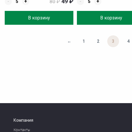
49
₽
-
+
80
₽
-
+
В корзину
В корзину
←
1
2
3
4
Компания
Контакты