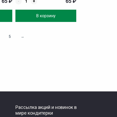
65
₽
65
₽
-
+
В корзину
5
→
Рассылка акций и новинок в
мире кондитерки