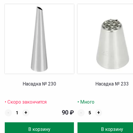
Насадка № 230
Насадка № 233
• Скоро закончится
• Много
90
₽
-
+
-
+
В корзину
В корзину