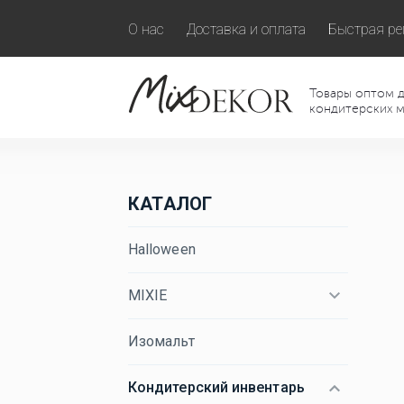
О нас
Доставка и оплата
Быстрая ре
Товары оптом д
кондитерских м
КАТАЛОГ
Halloween
MIXIE
Изомальт
Кондитерский инвентарь