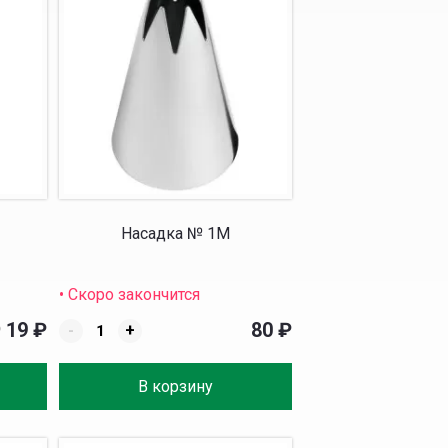
Насадка № 1M
• Скоро закончится
19
₽
80
₽
₽
-
+
В корзину