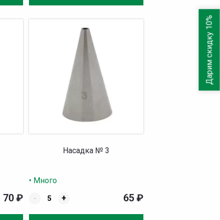
Дарим скидку 10%
Насадка № 3
• Много
70
₽
65
₽
-
+