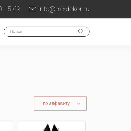
0-15-69
info@mixdekor.ru
по алфавиту