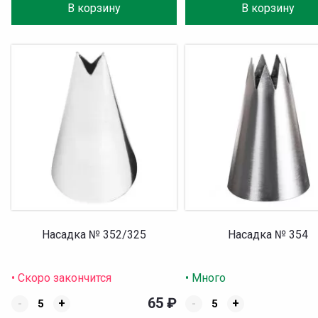
В корзину
В корзину
Насадка № 352/325
Насадка № 354
• Скоро закончится
• Много
65
₽
-
+
-
+