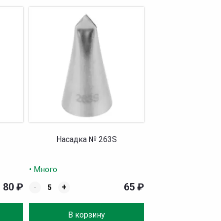
Насадка № 263S
• Много
80
₽
65
₽
-
+
В корзину