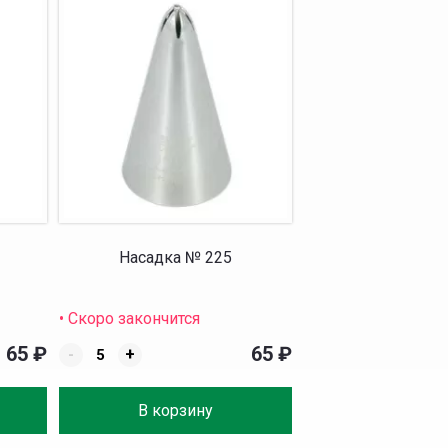
Насадка № 225
• Скоро закончится
65
₽
65
₽
-
+
В корзину