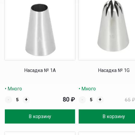
Насадка № 1A
Насадка № 1G
• Много
• Много
80
₽
-
+
-
+
65
В корзину
В корзину