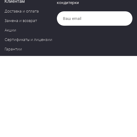
Клиентам
кондитерки
Доставка и оплата
Замена и возврат
Акции
Сертификаты и лицензии
Гарантии
Компания
Контакты
О нас
Частые вопросы
Политика обработки персональных данных
Блог
127030, Москва, ул. Новослободская, д. 20