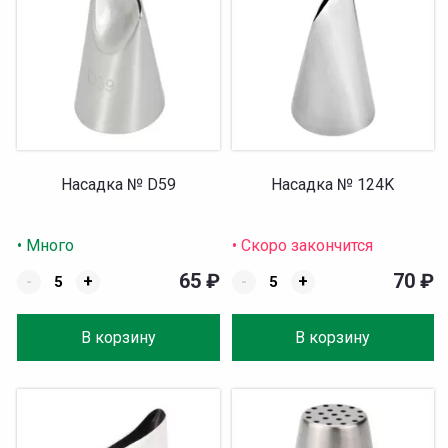
Насадка № D59
Насадка № 124K
• Много
• Скоро закончится
65
₽
70
₽
-
+
-
+
В корзину
В корзину