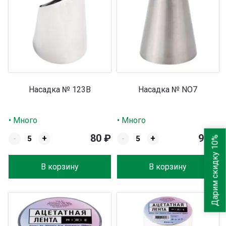
Насадка № 123B
Насадка № NO7
• Много
• Много
80
₽
90
₽
-
+
-
+
Дарим скидку 10%
В корзину
В корзину