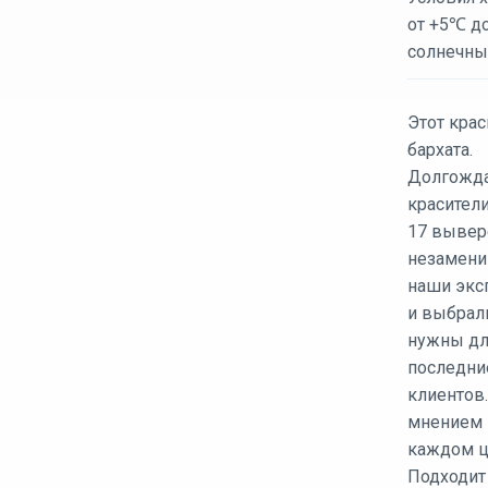
от +5℃ д
солнечны
Этот крас
бархата.
Долгожда
красители
17 вывер
незамени
наши экс
и выбрал
нужны дл
последни
клиентов.
мнением 
каждом ц
Подходит