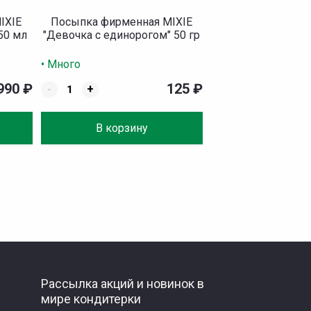
IXIE
Посыпка фирменная MIXIE
50 мл
"Девочка с единорогом" 50 гр
• Много
990
₽
125
₽
-
+
В корзину
Рассылка акций и новинок в
мире кондитерки