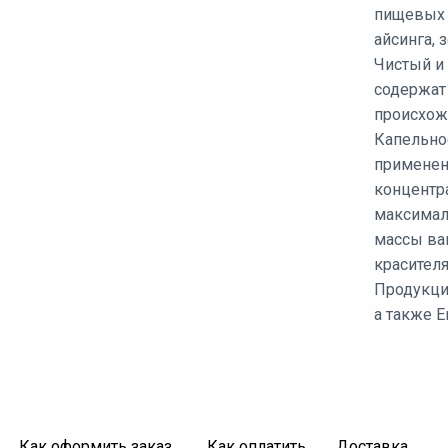
пищевых и
айсинга, 
Чистый и 
содержат
происхожд
Капельно
применен
концентр
максимал
массы вам
красителя
Продукци
а также Е
Как оформить заказ
Как оплатить
Доставка