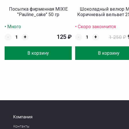
Посыпка фирменная MIXIE
Шоколадный велюр M
"Pauline_cake" 50 гр
Коричневый вельвет 2
• Много
• Скоро закончится
125
₽
-
+
-
+
1 250
₽
В корзину
В корзину
Компания
Контакты