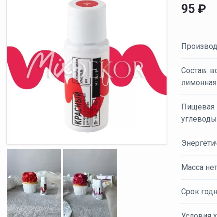
95
₽
Производ
Состав: в
лимонная
Пищевая ц
углеводы 
Энергетич
Масса нет
Срок годн
Условия х