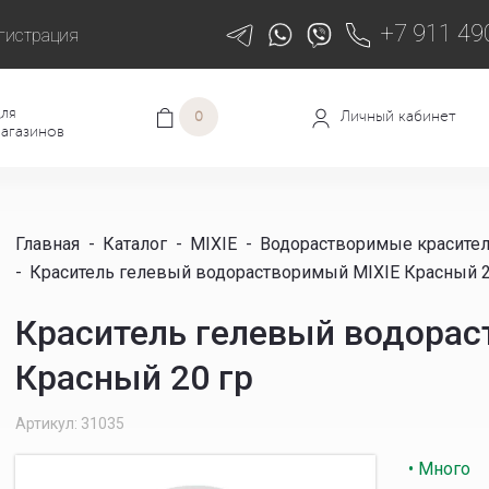
+7 911 49
гистрация
ля
Личный кабинет
0
агазинов
Главная
-
Каталог
-
MIXIE
-
Водорастворимые красите
-
Краситель гелевый водорастворимый MIXIE Красный 2
Краситель гелевый водорас
Красный 20 гр
Артикул: 31035
• Много