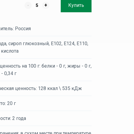
-
+
Купить
итель: Россия
ода, сироп глюкозный, Е102, Е124, Е110,
 кислота
енность на 100 г: белки - 0 г, жиры - 0 г,
- 0,34 г
еская ценность: 128 ккал \ 535 кДж
то: 20 г
ости: 2 года
ранения: в сухом месте при температуре