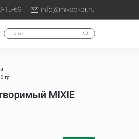
0-15-69
info@mixdekor.ru
ли
0 гр
творимый MIXIE