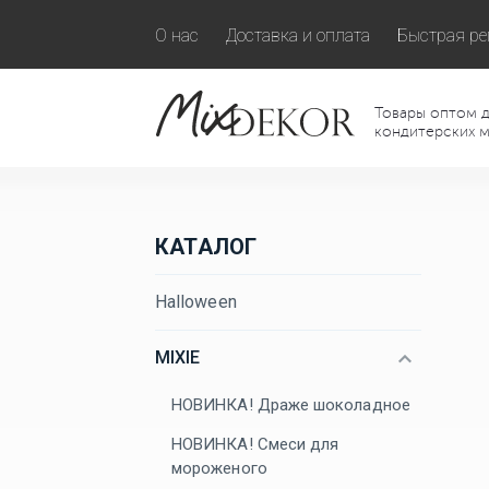
О нас
Доставка и оплата
Быстрая ре
Товары оптом д
кондитерских м
КАТАЛОГ
Halloween
MIXIE
НОВИНКА! Драже шоколадное
НОВИНКА! Смеси для
мороженого