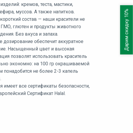
зделий: кремов, теста, мастики,
Дарим скидку 10%
зефира, муссов. А также напитков.
короткий состав — наши красители не
 ГМО, глютен и продукты животного
ения. Без вкуса и запаха.
е дозирование обеспечит аккуратное
ие. Насыщенный цвет и высокая
ация позволят использовать краситель
ьно экономно: на 100 гр окрашиваемой
 понадобится не более 2-3 капель
.
я имеет все сертификаты безопасности,
вропейский Сертификат Halal.