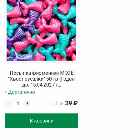
Посыпка фирменная MIXIE
"Хвост русалки" 50 гр (Годен
до: 15.04.2027 г...
• Достаточно
39
₽
-
+
105
₽
В корзину