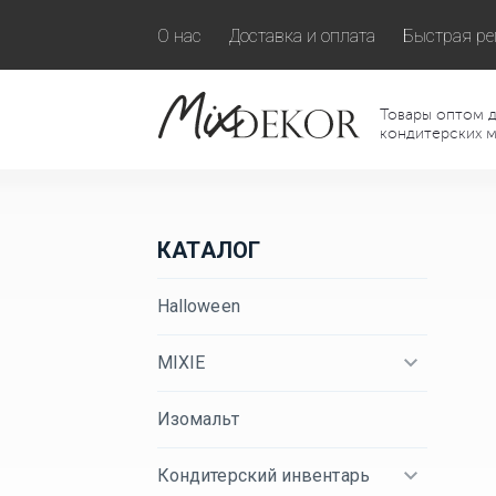
О нас
Доставка и оплата
Быстрая ре
Товары оптом д
кондитерских м
КАТАЛОГ
Halloween
MIXIE
Изомальт
Кондитерский инвентарь