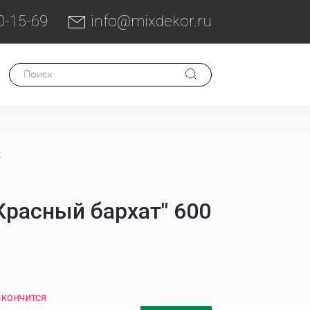
0-15-69
info@mixdekor.ru
к
Красный бархат" 600
акончится