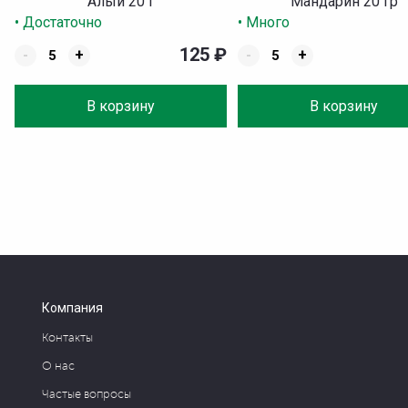
Алый 20 г
Мандарин 20 гр
• Достаточно
• Много
125
₽
-
+
-
+
В корзину
В корзину
Компания
Контакты
О нас
Частые вопросы