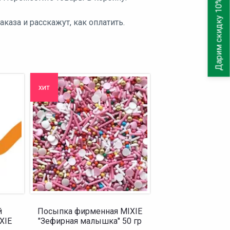
Дарим скидку 10%
аза и расскажут, как оплатить.
хит
й
Посыпка фирменная MIXIE
XIE
"Зефирная малышка" 50 гр