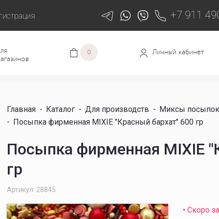
+7 911 49
гистрация
ля
Личный кабинет
0
агазинов
Главная
-
Каталог
-
Для производств
-
Миксы посыпо
-
Посыпка фирменная MIXIE "Красный бархат" 600 гр
Посыпка фирменная MIXIE "
гр
Артикул: 28845
• Скоро з