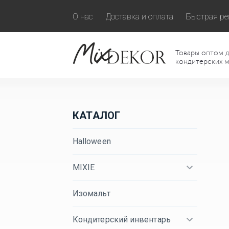
О нас
Доставка и оплата
Быстрая ре
Товары оптом д
кондитерских м
КАТАЛОГ
Halloween
MIXIE
Изомальт
Кондитерский инвентарь