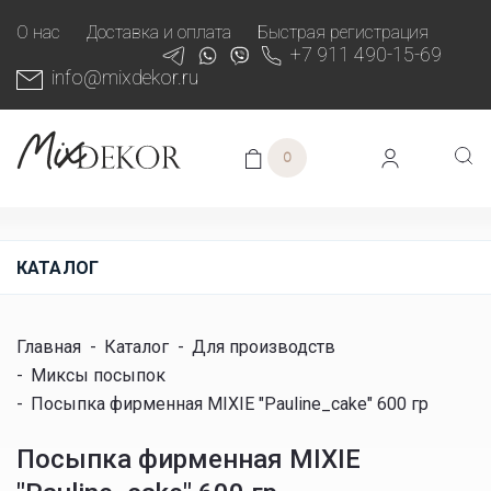
О нас
Доставка и оплата
Быстрая регистрация
+7 911 490-15-69
info@mixdekor.ru
0
КАТАЛОГ
Главная
-
Каталог
-
Для производств
-
Миксы посыпок
-
Посыпка фирменная MIXIE "Pauline_cake" 600 гр
Посыпка фирменная MIXIE