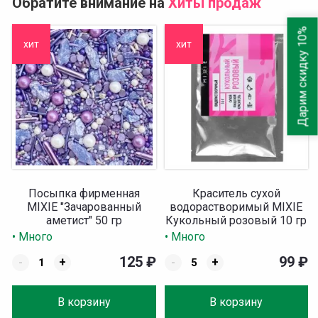
Обратите внимание на
Хиты продаж
Дарим скидку 10%
хит
хит
Посыпка фирменная
Краситель сухой
MIXIE "Зачарованный
водорастворимый MIXIE
аметист" 50 гр
Кукольный розовый 10 гр
• Много
• Много
125
₽
99
₽
-
+
-
+
В корзину
В корзину