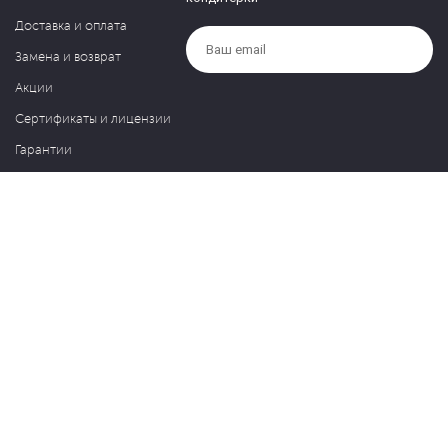
Доставка и оплата
Замена и возврат
Акции
Сертификаты и лицензии
Гарантии
Компания
Контакты
О нас
Частые вопросы
Политика обработки персональных данных
Блог
127030, Москва, ул. Новослободская, д. 20