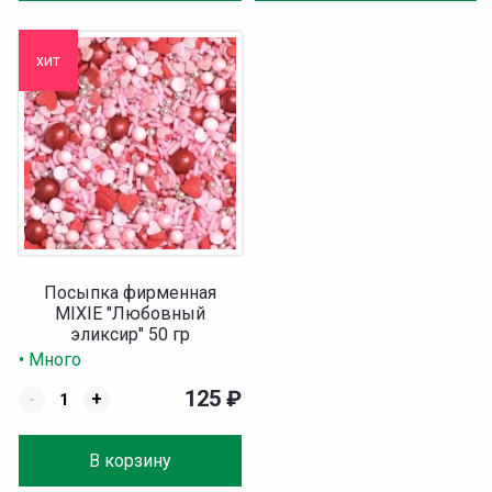
хит
Посыпка фирменная
MIXIE "Любовный
эликсир" 50 гр
• Много
125
₽
-
+
В корзину