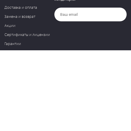
Доставка и оплата
Замена и возврат
Акции
Сертификаты и лицензии
Гарантии
Компания
Контакты
О нас
Частые вопросы
Политика обработки персональных данных
Блог
127030, Москва, ул. Новослободская, д. 20