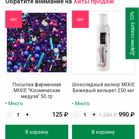
Обратите внимание на
Хиты продаж
Дарим скидку 10%
хит
хит
Посыпка фирменная
Шоколадный велюр MIXIE
MIXIE "Космическая
Бежевый вельвет 250 мл
медуза" 50 гр
• Много
• Много
125
₽
990
₽
-
+
-
+
1 250
₽
В корзину
В корзину