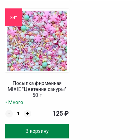
хит
Посыпка фирменная
MIXIE "Цветение сакуры"
50 г
• Много
125
₽
-
+
В корзину