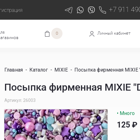
+7 911 49
гистрация
ля
Личный кабинет
0
агазинов
Главная
-
Каталог
-
MIXIE
-
Посыпка фирменная MIXIE "D
Посыпка фирменная MIXIE "D
Артикул: 26003
• Много
125
₽