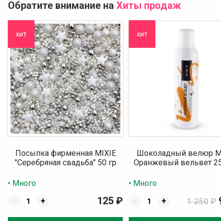
Обратите внимание на
Хиты продаж
хит
хит
Посыпка фирменная MIXIE
Шоколадный велюр M
"Серебряная свадьба" 50 гр
Оранжевый вельвет 2
• Много
• Много
125
₽
-
+
-
+
1 250
₽