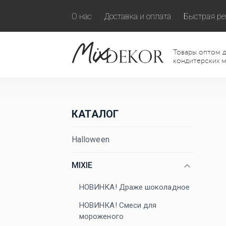
О нас
Доставка и оплата
Быстрая ре
Товары оптом д
кондитерских м
КАТАЛОГ
Halloween
MIXIE
НОВИНКА! Драже шоколадное
НОВИНКА! Смеси для
мороженого