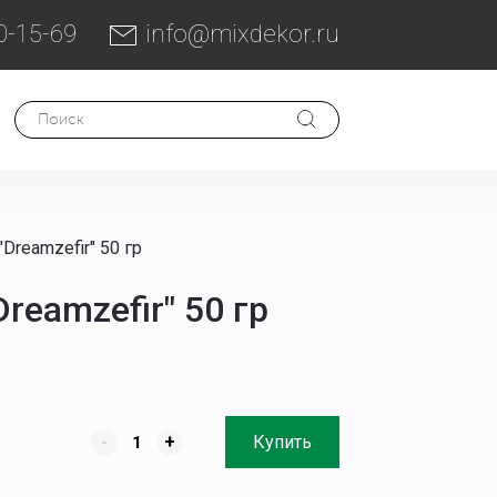
0-15-69
info@mixdekor.ru
reamzefir" 50 гр
reamzefir" 50 гр
-
+
Купить