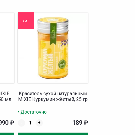
хит
IXIE
Краситель сухой натуральный
50 мл
MIXIE Куркумин жёлтый, 25 гр
• Достаточно
990
₽
189
₽
-
+