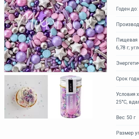
Годен до:
Производ
Пищевая ц
6,78 г; уг
Энергети
Срок годн
Условия х
25°С, вда
Вес: 50 г
Размер уп