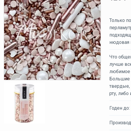
Только п
перламут
подходящ
нюдовая 
Что общег
лучше все
любимое 
Большие 
твердые, 
рту, либо
Годен до:
Производ