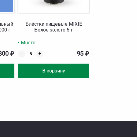
альный
Блёстки пищевые MIXIE
000 г
Белое золото 5 г
• Много
 800
₽
95
₽
-
+
В корзину