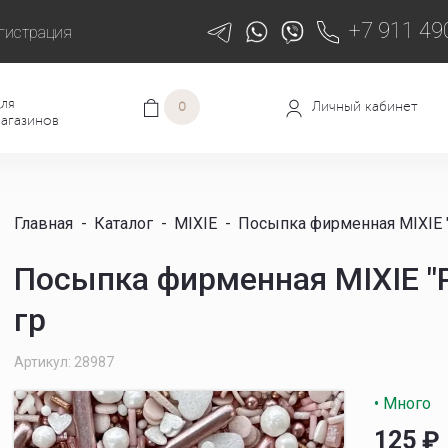
+7 911 49
гистрация
ля
Личный кабинет
0
агазинов
Главная
-
Каталог
-
MIXIE
-
Посыпка фирменная MIXIE "
Посыпка фирменная MIXIE "Р
гр
Артикул: 28987
• Много
125
₽