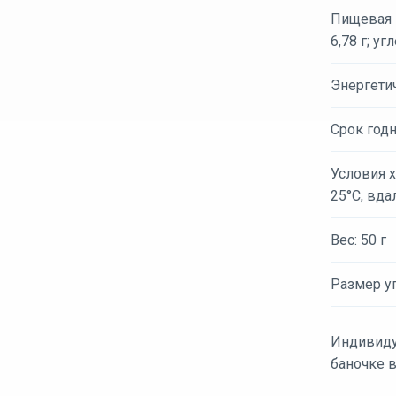
Пищевая ц
6,78 г; уг
Энергети
Срок годн
Условия х
25°С, вда
Вес: 50 г
Размер уп
Индивиду
баночке в