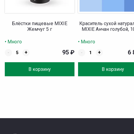
Блёстки пищевые MIXIE
Краситель сухой натур
Жемчуг 5 г
MIXIE Анчан голубой, 1
• Много
• Много
95
₽
6
-
+
-
+
В корзину
В корзину