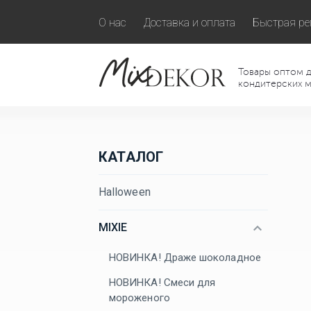
О нас
Доставка и оплата
Быстрая ре
Товары оптом д
кондитерских м
КАТАЛОГ
Halloween
MIXIE
НОВИНКА! Драже шоколадное
НОВИНКА! Смеси для
мороженого