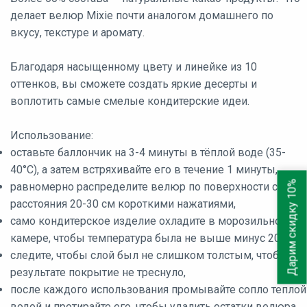
делает велюр Mixie почти аналогом домашнего по
вкусу, текстуре и аромату.
Благодаря насыщенному цвету и линейке из 10
оттенков, вы сможете создать яркие десерты и
воплотить самые смелые кондитерские идеи.
Дарим скидку 10% на
первый оптовый заказ
Использование:
оставьте баллончик на 3-4 минуты в тёплой воде (35-
40°C), а затем встряхивайте его в течение 1 минуты,
Дарим скидку 10%
равномерно распределите велюр по поверхности с
расстояния 20-30 см короткими нажатиями,
само кондитерское изделие охладите в морозильной
камере, чтобы температура была не выше минус 20°C,
Нажимая на кнопку, вы даете
согласие на
следите, чтобы слой был не слишком толстым, чтобы в
обработку, хранение и использование своих
персональных данных
.
результате покрытие не треснуло,
после каждого использования промывайте сопло теплой
водой и протирайте его, чтобы удалить остатки велюра,