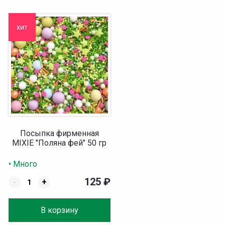
хит
Посыпка фирменная
MIXIE "Поляна фей" 50 гр
• Много
125
₽
-
+
В корзину