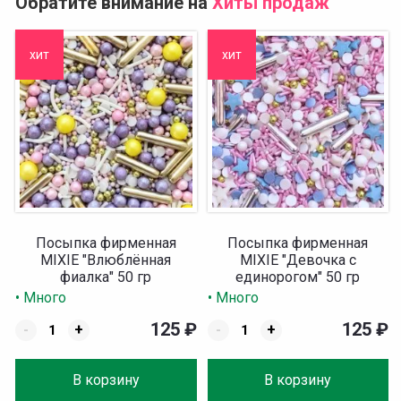
Обратите внимание на
Хиты продаж
хит
хит
Посыпка фирменная
Посыпка фирменная
MIXIE "Влюблённая
MIXIE "Девочка с
фиалка" 50 гр
единорогом" 50 гр
• Много
• Много
125
₽
125
₽
-
+
-
+
В корзину
В корзину