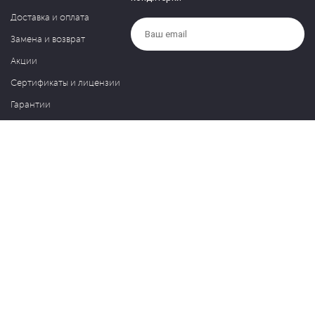
Доставка и оплата
Замена и возврат
Акции
Сертификаты и лицензии
Гарантии
Компания
Контакты
О нас
Частые вопросы
Политика обработки персональных данных
Блог
127030, Москва, ул. Новослободская, д. 20