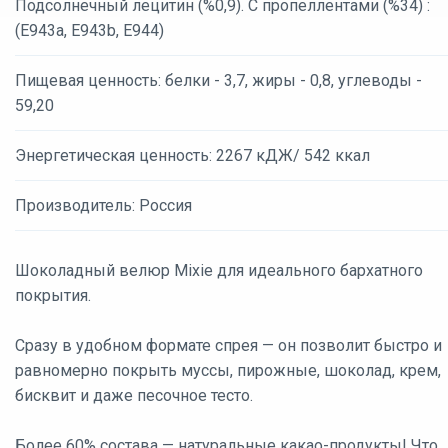
Подсолнечный лецитин (%0,9). С пропеллентами (%34) :
(E943a, E943b, E944)
Пищевая ценность: белки - 3,7, жиры - 0,8, углеводы -
59,20
Энергетическая ценность: 2267 кДЖ/ 542 ккал
Производитель: Россия
Шоколадный велюр Mixie для идеального бархатного
покрытия.
Сразу в удобном формате спрея — он позволит быстро и
равномерно покрыть муссы, пирожные, шоколад, крем,
бисквит и даже песочное тесто.
Более 60% состава — натуральные какао-продукты! Что