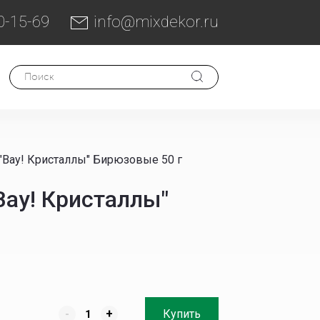
0-15-69
info@mixdekor.ru
"Вау! Кристаллы" Бирюзовые 50 г
Вау! Кристаллы"
-
+
Купить