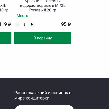
Краситель гелевый
XIE
водорастворимый MIXIE
10 гр
Розовый 20 гр
• Много
119
₽
95
₽
-
+
В корзину
Рассылка акций и новинок в
мире кондитерки