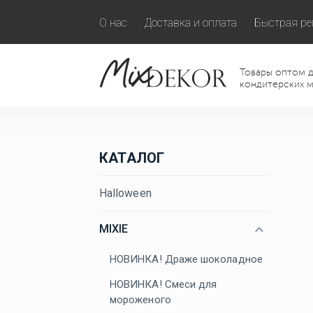
О нас
Доставка и оплата
Быстрая ре
Товары оптом д
кондитерских м
КАТАЛОГ
Halloween
MIXIE
НОВИНКА! Драже шоколадное
НОВИНКА! Смеси для
мороженого