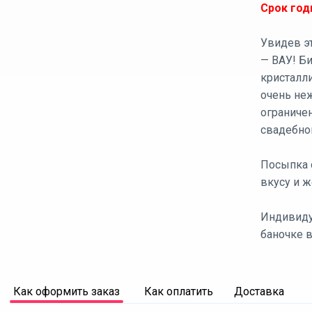
Срок годн
Увидев эт
— ВАУ! Б
кристалл
очень неж
ограниче
свадебно
Посыпка 
вкусу и ж
Индивиду
баночке в
Как оформить заказ
Как оплатить
Доставка