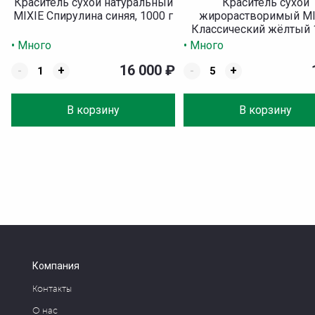
Краситель сухой натуральный
Краситель сухой
MIXIE Спирулина синяя, 1000 г
жирорастворимый MI
Классический жёлтый 
• Много
• Много
16 000
₽
-
+
-
+
В корзину
В корзину
Компания
Контакты
О нас