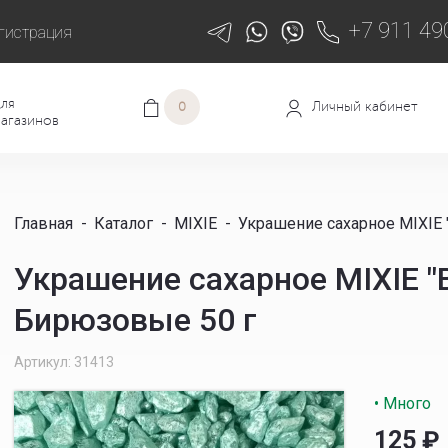
+7 911 49
гистрация
ля
Личный кабинет
0
агазинов
Главная
-
Каталог
-
MIXIE
-
Украшение сахарное MIXIE 
Украшение сахарное MIXIE "
Бирюзовые 50 г
Артикул: 31413
• Много
125
₽