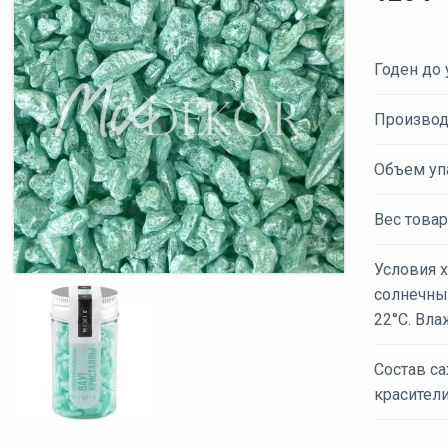
Годен до 
Производ
Объем уп
Вес товар
Условия х
солнечных
22°C. Вла
Состав са
красител