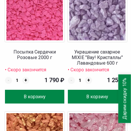
Посыпка Сердечки
Украшение сахарное
Розовые 2000 г
MIXIE "Вау! Кристаллы"
Лавандовые 600 г
• Скоро закончится
• Скоро закончится
1 790
₽
1 250
₽
-
+
-
+
Дарим скидку 10%
В корзину
В корзину