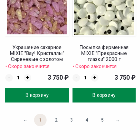
Украшение сахарное
Посыпка фирменная
MIXIE "Вау! Кристаллы"
MIXIE "Прекрасные
Сиреневые с золотом
глазки" 2000 г
2000 г
• Скоро закончится
• Скоро закончится
3 750
₽
3 750
₽
-
+
-
+
В корзину
В корзину
←
1
2
3
4
5
→