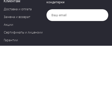
Клиентам
кондитерки
Доставка и оплата
Замена и возврат
Акции
Сертификаты и лицензии
Гарантии
Компания
Контакты
О нас
Частые вопросы
Политика обработки персональных данных
Блог
127030, Москва, ул. Новослободская, д. 20