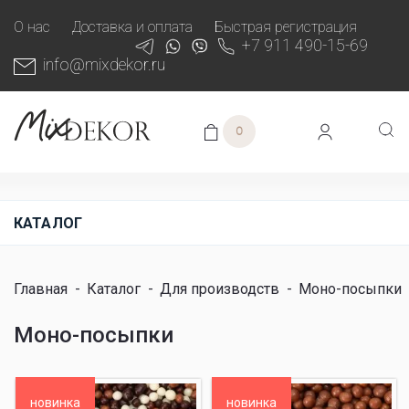
О нас
Доставка и оплата
Быстрая регистрация
+7 911 490-15-69
info@mixdekor.ru
0
КАТАЛОГ
Главная
-
Каталог
-
Для производств
-
Моно-посыпки
Моно-посыпки
новинка
новинка