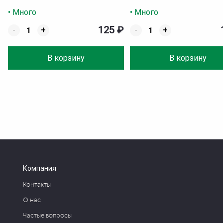
• Много
• Много
125
₽
-
+
-
+
В корзину
В корзину
Компания
Контакты
О нас
Частые вопросы