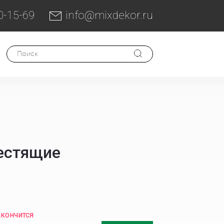
0-15-69
info@mixdekor.ru
естящие
акончится