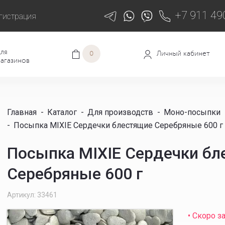
+7 911 49
гистрация
ля
Личный кабинет
0
агазинов
Главная
-
Каталог
-
Для производств
-
Моно-посыпки
-
Посыпка MIXIE Сердечки блестящие Серебряные 600 г
Посыпка MIXIE Сердечки бл
Серебряные 600 г
Артикул: 33461
• Скоро з