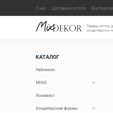
О нас
Доставка и оплата
Быстрая ре
Товары оптом д
кондитерских м
КАТАЛОГ
Halloween
MIXIE
Изомальт
Кондитерские формы