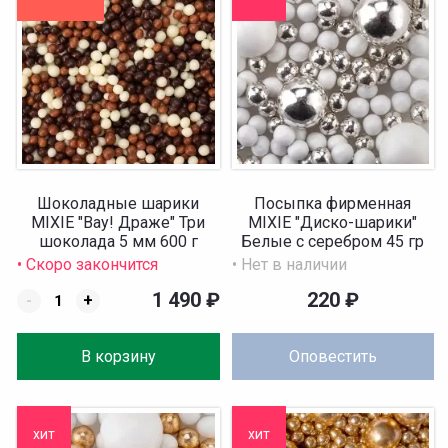
Шоколадные шарики
Посыпка фирменная
MIXIE "Вау! Драже" Три
MIXIE "Диско-шарики"
шоколада 5 мм 600 г
Белые с серебром 45 гр
• Скоро закончится
• Нет в наличии
1 490
₽
220
₽
-
+
В корзину
Оповестить
хит
хит