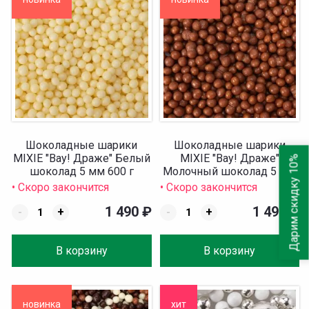
Шоколадные шарики
Шоколадные шарики
MIXIE "Вау! Драже" Белый
MIXIE "Вау! Драже"
Дарим скидку 10%
шоколад 5 мм 600 г
Молочный шоколад 5 мм
600 г
• Скоро закончится
• Скоро закончится
1 490
₽
1 490
₽
-
+
-
+
В корзину
В корзину
новинка
хит