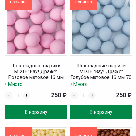
новинка
новинка
Шоколадные шарики
Шоколадные шарики
MIXIE "Вау! Драже"
MIXIE "Вау! Драже"
Розовое матовое 16 мм
Голубое матовое 16 мм 70
70 г
г
• Много
• Много
250
₽
250
₽
-
+
-
+
В корзину
В корзину
новинка
новинка