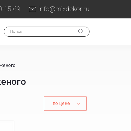
0-15-69
info@mixdekor.ru
женого
еного
по цене