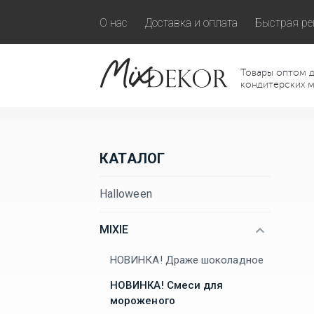
О нас
Доставка и оплата
Быстрая ре
Товары оптом д
кондитерских м
КАТАЛОГ
Halloween
MIXIE
НОВИНКА! Драже шоколадное
НОВИНКА! Смеси для
мороженого