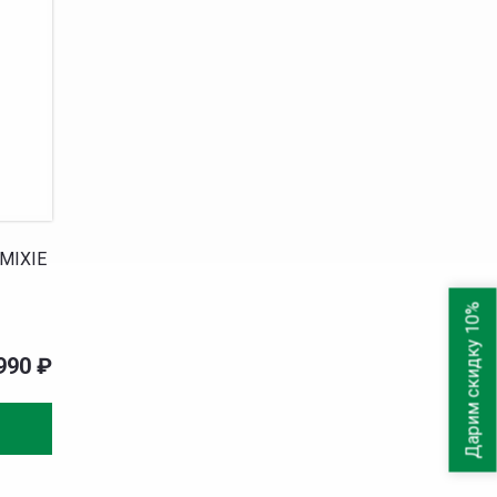
MIXIE
Дарим скидку 10%
990
₽