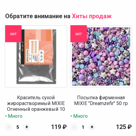
Обратите внимание на
Хиты продаж
хит
хит
Краситель сухой
Посыпка фирменная
жирорастворимый MIXIE
MIXIE "Dreamzefir" 50 гр
Огненный оранжевый 10
гр
• Много
• Много
119
₽
125
₽
-
+
-
+