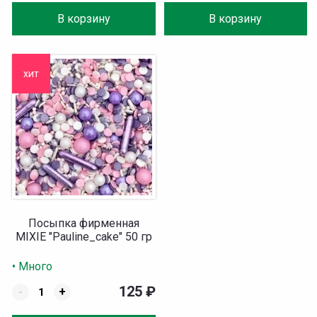
В корзину
В корзину
хит
Посыпка фирменная
MIXIE "Pauline_cake" 50 гр
• Много
125
₽
-
+