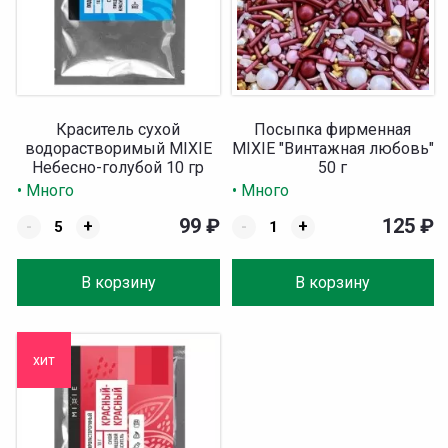
Краситель сухой
Посыпка фирменная
водорастворимый MIXIE
MIXIE "Винтажная любовь"
Небесно-голубой 10 гр
50 г
• Много
• Много
99
₽
125
₽
-
+
-
+
В корзину
В корзину
хит