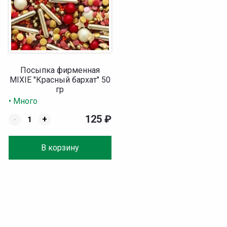
Посыпка фирменная
MIXIE "Красный бархат" 50
гр
• Много
125
₽
-
+
В корзину