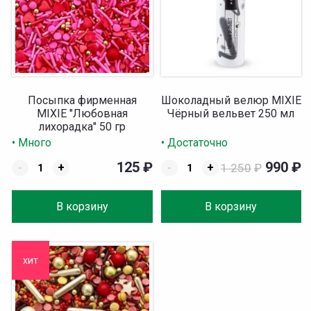
Посыпка фирменная
Шоколадный велюр MIXIE
MIXIE "Любовная
Чёрный вельвет 250 мл
лихорадка" 50 гр
• Много
• Достаточно
125
₽
990
₽
-
+
-
+
1 250
₽
В корзину
В корзину
хит