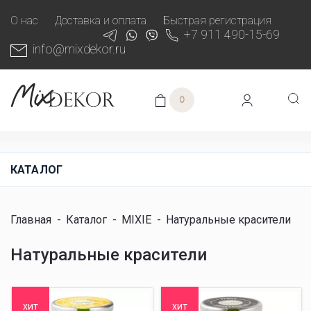
О нас
Доставка и оплата
Быстрая регистрация
+7 911 490-15-69
info@mixdekor.ru
0
КАТАЛОГ
Главная
-
Каталог
-
MIXIE
-
Натуральные красители
Натуральные красители
хит
хит