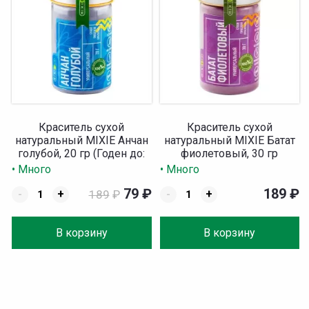
Краситель сухой
Краситель сухой
натуральный MIXIE Анчан
натуральный MIXIE Батат
голубой, 20 гр (Годен до:
фиолетовый, 30 гр
03.1...
• Много
• Много
79
₽
189
₽
-
+
189
₽
-
+
В корзину
В корзину