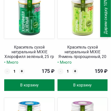
Дарим скидку 10%
Краситель сухой
Краситель сухой
натуральный MIXIE
натуральный MIXIE
Хлорофилл зелёный, 25 гр
Ячмень пророщенный, 20
гр
• Много
• Много
175
₽
159
₽
-
+
-
+
В корзину
В корзину