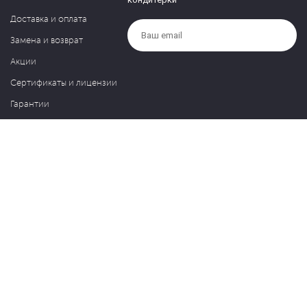
Доставка и оплата
Замена и возврат
Акции
Сертификаты и лицензии
Гарантии
Компания
Контакты
О нас
Частые вопросы
Политика обработки персональных данных
Блог
127030, Москва, ул. Новослободская, д. 20