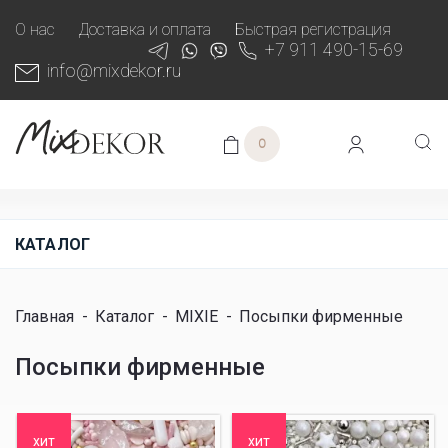
О нас
Доставка и оплата
Быстрая регистрация
+7 911 490-15-69
info@mixdekor.ru
0
КАТАЛОГ
Главная
-
Каталог
-
MIXIE
-
Посыпки фирменные
Посыпки фирменные
хит
хит