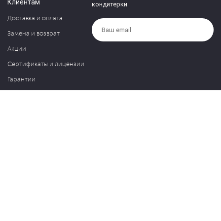
Клиентам
кондитерки
Доставка и оплата
Замена и возврат
Акции
Сертификаты и лицензии
Гарантии
Компания
Контакты
О нас
Частые вопросы
Политика обработки персональных данных
Блог
127030, Москва, ул. Новослободская, д. 20