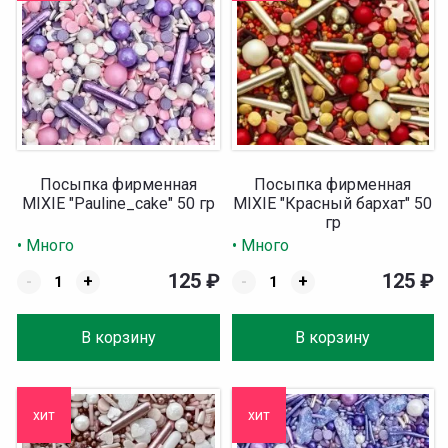
Посыпка фирменная
Посыпка фирменная
MIXIE "Pauline_cake" 50 гр
MIXIE "Красный бархат" 50
гр
• Много
• Много
125
₽
125
₽
-
+
-
+
В корзину
В корзину
хит
хит