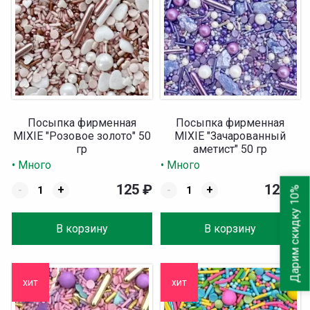
Посыпка фирменная
Посыпка фирменная
MIXIE "Розовое золото" 50
MIXIE "Зачарованный
гр
аметист" 50 гр
• Много
• Много
125
₽
125
₽
-
+
-
+
Дарим скидку 10%
В корзину
В корзину
хит
хит