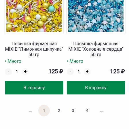
Посыпка фирменная
Посыпка фирменная
MIXIE "Лимонная шипучка"
MIXIE "Холодные сердца"
50 гр
50 гр
• Много
• Много
125
₽
125
₽
-
+
-
+
В корзину
В корзину
←
1
2
3
4
→