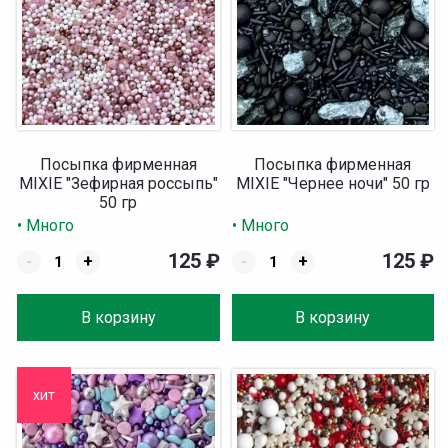
Посыпка фирменная
Посыпка фирменная
MIXIE "Зефирная россыпь"
MIXIE "Чернее ночи" 50 гр
50 гр
• Много
• Много
125
₽
125
₽
-
+
-
+
В корзину
В корзину
хит