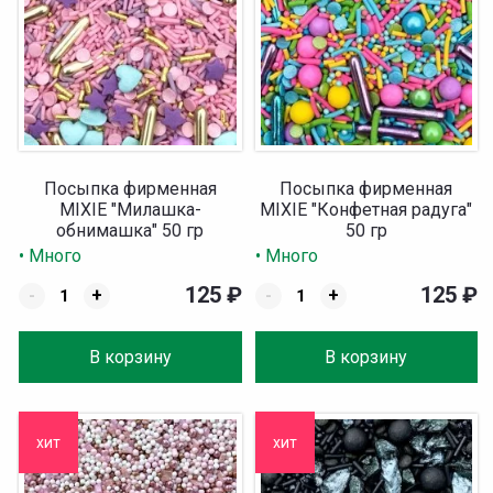
Посыпка фирменная
Посыпка фирменная
MIXIE "Милашка-
MIXIE "Конфетная радуга"
обнимашка" 50 гр
50 гр
• Много
• Много
125
₽
125
₽
-
+
-
+
В корзину
В корзину
хит
хит