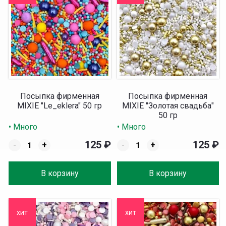
Посыпка фирменная
Посыпка фирменная
MIXIE "Le_eklera" 50 гр
MIXIE "Золотая свадьба"
50 гр
• Много
• Много
125
₽
125
₽
-
+
-
+
В корзину
В корзину
хит
хит