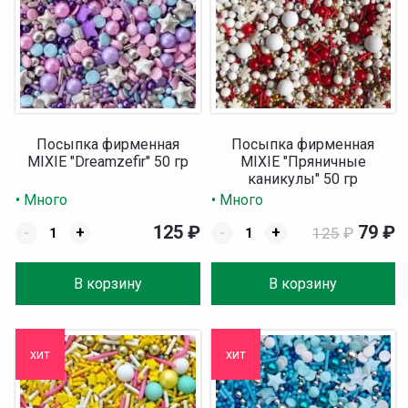
Посыпка фирменная
Посыпка фирменная
MIXIE "Dreamzefir" 50 гр
MIXIE "Пряничные
каникулы" 50 гр
• Много
• Много
125
₽
79
₽
-
+
-
+
125
₽
В корзину
В корзину
хит
хит