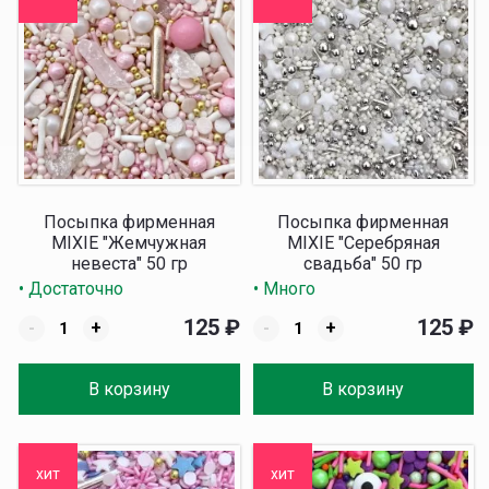
Посыпка фирменная
Посыпка фирменная
MIXIE "Жемчужная
MIXIE "Серебряная
невеста" 50 гр
свадьба" 50 гр
• Достаточно
• Много
125
₽
125
₽
-
+
-
+
В корзину
В корзину
хит
хит