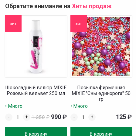
Обратите внимание на
Хиты продаж
хит
хит
Шоколадный велюр MIXIE
Посыпка фирменная
Розовый вельвет 250 мл
MIXIE "Сны единорога" 50
гр
• Много
• Много
990
₽
125
₽
-
+
1 250
₽
-
+
В корзину
В корзину