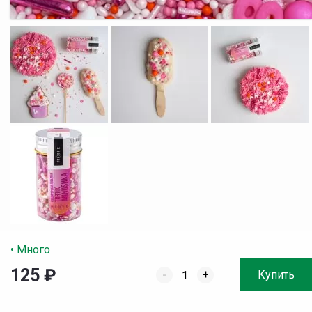
• Много
125
₽
-
+
Купить