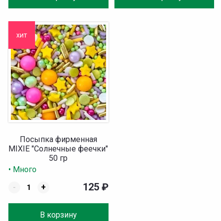
хит
Посыпка фирменная
MIXIE "Солнечные феечки"
50 гр
• Много
125
₽
-
+
В корзину