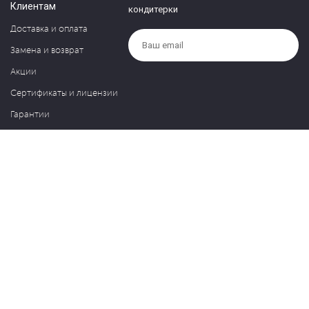
Клиентам
кондитерки
Доставка и оплата
Замена и возврат
Акции
Сертификаты и лицензии
Гарантии
Компания
Контакты
О нас
Частые вопросы
Политика обработки персональных данных
Блог
127030, Москва, ул. Новослободская, д. 20