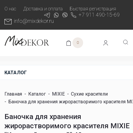
О нас
Доставка и оплата
Быстрая регистрация
+7 911 490-15-69
info@mixdekor.ru
0
КАТАЛОГ
Главная
-
Каталог
-
MIXIE
-
Сухие красители
-
Баночка для хранения жирорастворимого красителя MI
Баночка для хранения
жирорастворимого красителя MIXIE