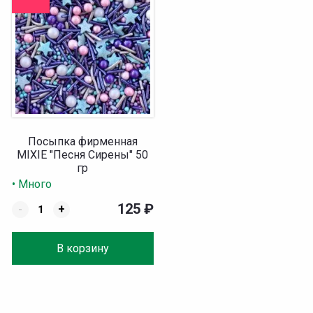
Посыпка фирменная
MIXIE "Песня Сирены" 50
гр
• Много
125
₽
-
+
В корзину