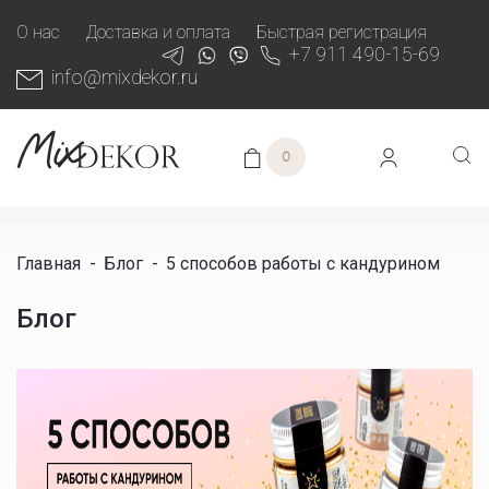
О нас
Доставка и оплата
Быстрая регистрация
+7 911 490-15-69
info@mixdekor.ru
0
Главная
-
Блог
-
5 способов работы с кандурином
Блог