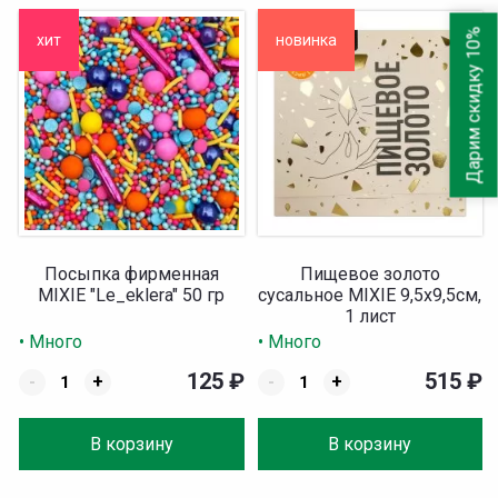
Дарим скидку 10%
хит
новинка
Посыпка фирменная
Пищевое золото
MIXIE "Le_eklera" 50 гр
сусальное MIXIE 9,5х9,5см,
1 лист
• Много
• Много
125
₽
515
₽
-
+
-
+
В корзину
В корзину