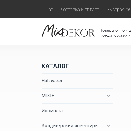
О нас
Доставка и оплата
Быстрая ре
Товары оптом д
кондитерских м
КАТАЛОГ
Halloween
MIXIE
Изомальт
Кондитерский инвентарь