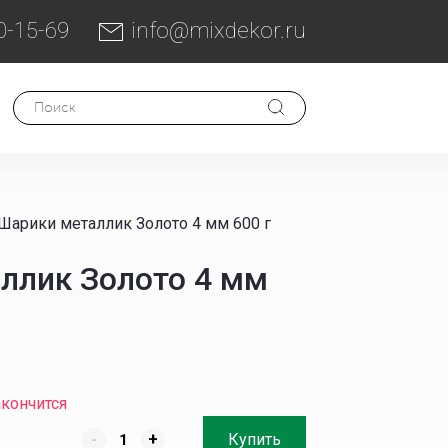
0-15-69
info@mixdekor.ru
Шарики металлик Золото 4 мм 600 г
ллик Золото 4 мм
акончится
-
+
Купить