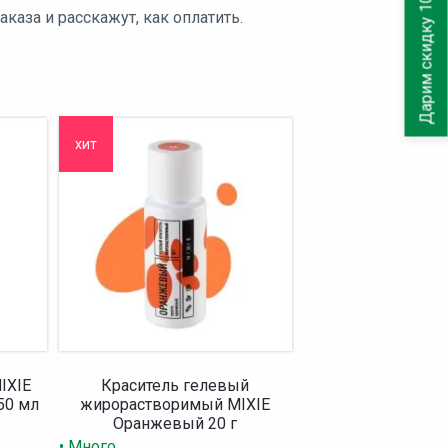
Дарим скидку 10%
аза и расскажут, как оплатить.
хит
IXIE
Краситель гелевый
50 мл
жирорастворимый MIXIE
Оранжевый 20 г
• Много