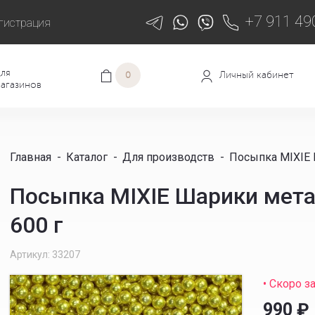
+7 911 49
гистрация
ля
Личный кабинет
0
агазинов
Главная
-
Каталог
-
Для производств
-
Посыпка MIXIE 
Посыпка MIXIE Шарики мета
600 г
Артикул: 33207
• Скоро з
990
₽