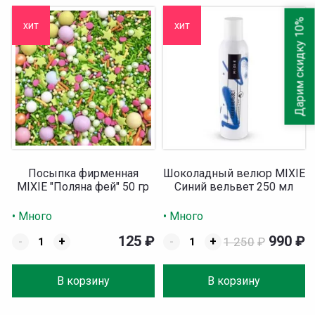
Дарим скидку 10%
хит
хит
Посыпка фирменная
Шоколадный велюр MIXIE
MIXIE "Поляна фей" 50 гр
Синий вельвет 250 мл
• Много
• Много
125
₽
990
₽
-
+
-
+
1 250
₽
В корзину
В корзину