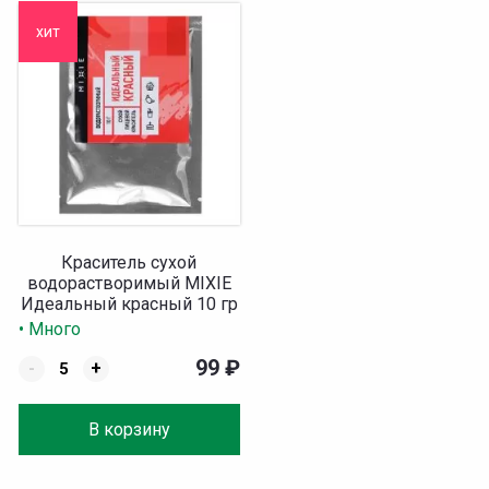
хит
Краситель сухой
водорастворимый MIXIE
Идеальный красный 10 гр
• Много
99
₽
-
+
В корзину