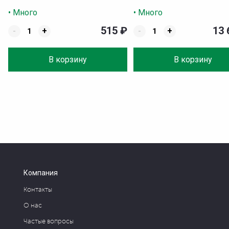
• Много
• Много
515
₽
13
-
+
-
+
В корзину
В корзину
Компания
Контакты
О нас
Частые вопросы