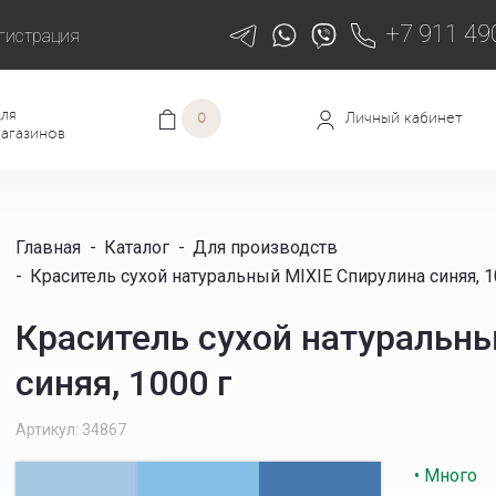
+7 911 49
гистрация
ля
Личный кабинет
0
агазинов
Главная
-
Каталог
-
Для производств
-
Краситель сухой натуральный MIXIE Спирулина синяя, 1
Краситель сухой натуральн
синяя, 1000 г
Артикул: 34867
• Много