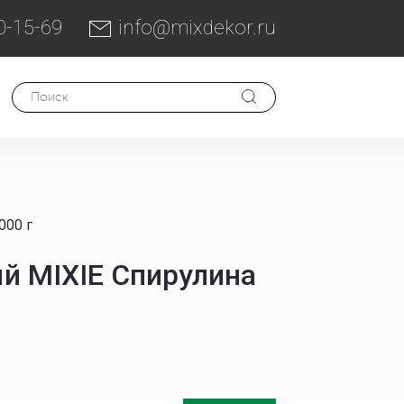
0-15-69
info@mixdekor.ru
000 г
ый MIXIE Спирулина