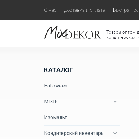
О нас
Доставка и оплата
Быстрая ре
Товары оптом д
кондитерских м
КАТАЛОГ
Halloween
MIXIE
Изомальт
Кондитерский инвентарь