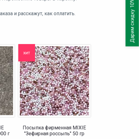
Дарим скидку 10%
аза и расскажут, как оплатить.
хит
IE
Посыпка фирменная MIXIE
00 г
"Зефирная россыпь" 50 гр