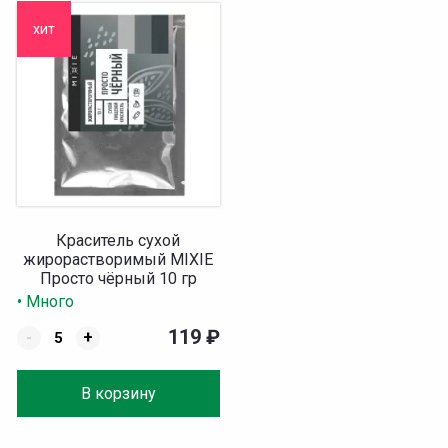
хит
Краситель сухой
жирорастворимый MIXIE
Просто чёрный 10 гр
• Много
119
₽
-
+
В корзину