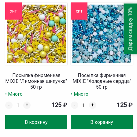
Дарим скидку 10%
хит
хит
Посыпка фирменная
Посыпка фирменная
MIXIE "Лимонная шипучка"
MIXIE "Холодные сердца"
50 гр
50 гр
• Много
• Много
125
₽
125
₽
-
+
-
+
В корзину
В корзину