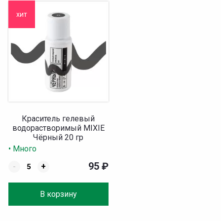
хит
Краситель гелевый
водорастворимый MIXIE
Чёрный 20 гр
• Много
95
₽
-
+
В корзину