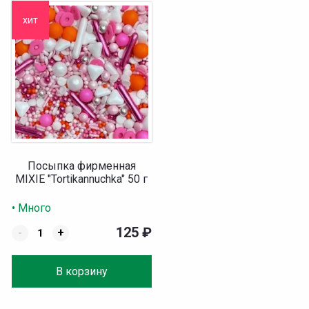
хит
Посыпка фирменная
MIXIE "Tortikannuchka" 50 г
• Много
125
₽
-
+
В корзину