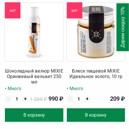
Дарим скидку 10%
хит
хит
Шоколадный велюр MIXIE
Блеск пищевой MIXIE
Оранжевый вельвет 250
Идеальное золото, 10 гр
мл
• Много
• Много
990
₽
209
₽
-
+
1 250
₽
-
+
В корзину
В корзину