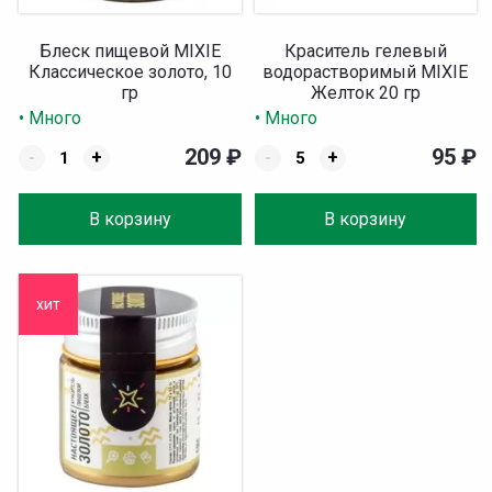
Блеск пищевой MIXIE
Краситель гелевый
Классическое золото, 10
водорастворимый MIXIE
гр
Желток 20 гр
• Много
• Много
209
₽
95
₽
-
+
-
+
В корзину
В корзину
хит